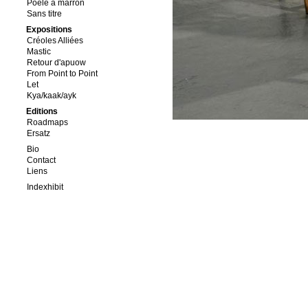
Poêle à marron
Sans titre
Expositions
Créoles Alliées
Mastic
Retour d'apuow
From Point to Point
Let
Kya/kaak/ayk
Editions
Roadmaps
Ersatz
Bio
Contact
Liens
Indexhibit