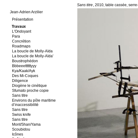
Sans titre
, 2010, table cassée, serre-
Jean-Adrien Arzilier
Présentation
Travaux
L'Ondoyant
Para
Concrétion
Roadmaps
La boucle de Molly-Aïda
La boucle de Molly-Aïda'
Boustrophédon
Bbbeeettttttyyy
Kya/Kaak/Ayk
Des Mi-Coques
Diligence
Diogène le cinétique
Sfumato proche copie
Sans titre
Environs du pôle maritime
d’inaccessibilité
Sans titre
Swiss knife
Sans titre
Mont/Shan/Yama
Scoubidou
Icônes